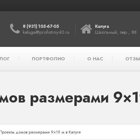
8 (931) 105-67-05
Калуга
kaluga@profistroy40.ru
Школьный, пер., 88
ЛОГ
ПОРТФОЛИО
О НАС
ОТЗЫ
мов размерами 9×19
Проекты домов размерами 9×19 м в Калуге