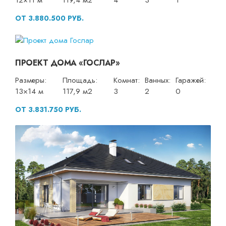
12×11 м
119,4 м2
4
3
1
ОТ 3.880.500 РУБ.
ПРОЕКТ ДОМА «ГОСЛАР»
Размеры:
Площадь:
Комнат:
Ванных:
Гаражей:
13×14 м
117,9 м2
3
2
0
ОТ 3.831.750 РУБ.