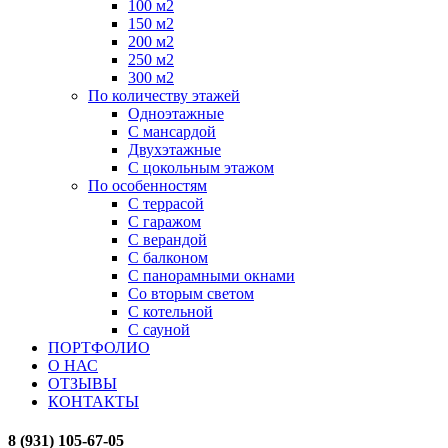
100 м2
150 м2
200 м2
250 м2
300 м2
По количеству этажей
Одноэтажные
С мансардой
Двухэтажные
С цокольным этажом
По особенностям
С террасой
С гаражом
С верандой
С балконом
С панорамными окнами
Со вторым светом
С котельной
С сауной
ПОРТФОЛИО
О НАС
ОТЗЫВЫ
КОНТАКТЫ
8 (931) 105-67-05