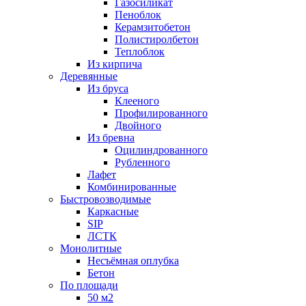
Газосиликат
Пеноблок
Керамзитобетон
Полистиролбетон
Теплоблок
Из кирпича
Деревянные
Из бруса
Клееного
Профилированного
Двойного
Из бревна
Оцилиндрованного
Рубленного
Лафет
Комбинированные
Быстровозводимые
Каркасные
SIP
ЛСТК
Монолитные
Несъёмная оплубка
Бетон
По площади
50 м2