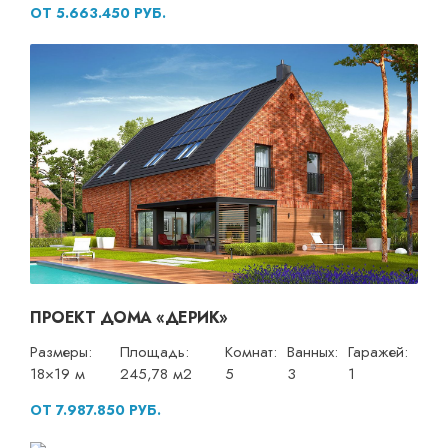
ОТ 5.663.450 РУБ.
ПРОЕКТ ДОМА «ДЕРИК»
Размеры:
Площадь:
Комнат:
Ванных:
Гаражей:
18×19 м
245,78 м2
5
3
1
ОТ 7.987.850 РУБ.