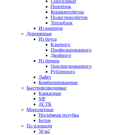
Газосиликат
Пеноблок
Керамзитобетон
Полистиролбетон
Теплоблок
Из кирпича
Деревянные
Из бруса
Клееного
Профилированного
Двойного
Из бревна
Оцилиндрованного
Рубленного
Лафет
Комбинированные
Быстровозводимые
Каркасные
SIP
ЛСТК
Монолитные
Несъёмная оплубка
Бетон
По площади
50 м2