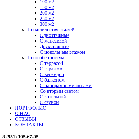
100 м2
150 м2
200 м2
250 м2
300 м2
По количеству этажей
Одноэтажные
С мансардой
Двухэтажные
С цокольным этажом
По особенностям
С террасой
С гаражом
С верандой
С балконом
С панорамными окнами
Со вторым светом
С котельной
С сауной
ПОРТФОЛИО
О НАС
ОТЗЫВЫ
КОНТАКТЫ
8 (931) 105-67-05